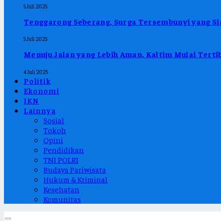
5 Juli 2025
Tenggarong Seberang, Surga Tersembunyi yang Sia
5 Juli 2025
Menuju Jalan yang Lebih Aman, Kaltim Mulai Ter
4 Juli 2025
Politik
Ekonomi
IKN
Lainnya
Sosial
Tokoh
Opini
Pendidikan
TNI POLRI
Budaya Pariwisata
Hukum & Kriminal
Kesehatan
Komunitas