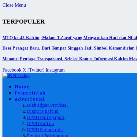
Close Menu
TERPOPULER
MTQ ke-45 Kaltim, Malam Ta’aruf yang Menyatukan Hati dan Nilai-
Desa Prangat Baru, Dari Tempat Singgah Jadi Simbol Kemandirian
Menanti Penjaga Transparansi, Seleksi Komisi Informasi Kaltim Mas
Facebook
X (Twitter)
Instagram
Home
Pemerintah
Advertorial
Disbudpar Provinsi
Dispora Kaltim
DPRD Balikpapan
DPRD Kaltim
DPRD Samarinda
Pemkot Balikpapan