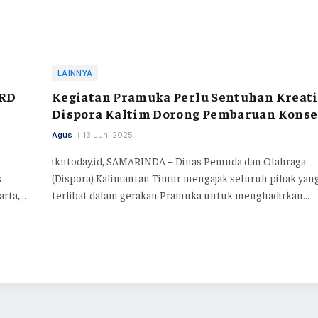
LAINNYA
PRD
Kegiatan Pramuka Perlu Sentuhan Kreati
Dispora Kaltim Dorong Pembaruan Kons
Agus
13 Juni 2025
ikntoday.id, SAMARINDA – Dinas Pemuda dan Olahraga
s
(Dispora) Kalimantan Timur mengajak seluruh pihak yan
arta,…
terlibat dalam gerakan Pramuka untuk menghadirkan…