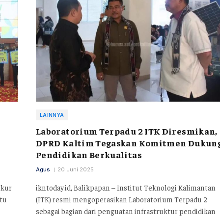
LAINNYA
Laboratorium Terpadu 2 ITK Diresmikan,
DPRD Kaltim Tegaskan Komitmen Dukun
Pendidikan Berkualitas
Agus
20 Juni 2025
ukur
ikntoday.id, Balikpapan – Institut Teknologi Kalimantan
btu
(ITK) resmi mengoperasikan Laboratorium Terpadu 2
sebagai bagian dari penguatan infrastruktur pendidikan