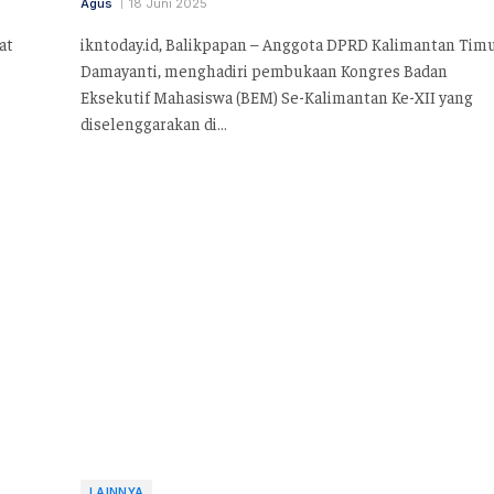
Agus
18 Juni 2025
at
ikntoday.id, Balikpapan – Anggota DPRD Kalimantan Timu
Damayanti, menghadiri pembukaan Kongres Badan
Eksekutif Mahasiswa (BEM) Se-Kalimantan Ke-XII yang
diselenggarakan di…
LAINNYA