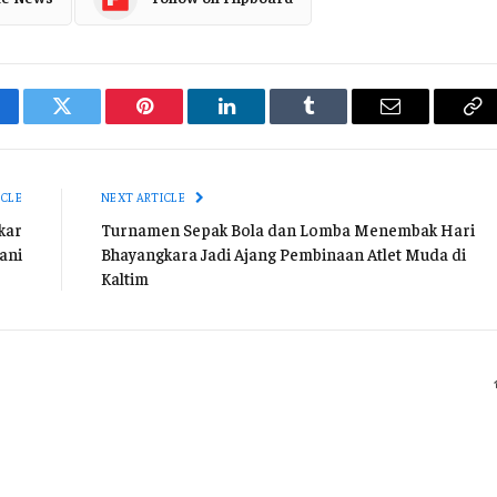
cebook
Twitter
Pinterest
LinkedIn
Tumblr
Email
Co
Li
ICLE
NEXT ARTICLE
kar
Turnamen Sepak Bola dan Lomba Menembak Hari
ani
Bhayangkara Jadi Ajang Pembinaan Atlet Muda di
Kaltim