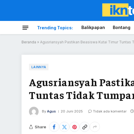
Balikpapan
Bontang
Trending Topics:
Beranda
»
Agusriansyah Pastikan Beasiswa Kutai Timur Tuntas 
LAINNYA
Agusriansyah Pastik
Tuntas Tidak Tumpan
By
Agus
20 Juni 2025
Tidak ada komentar
Share