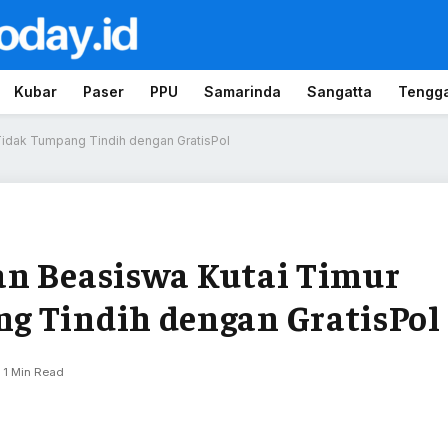
Kubar
Paser
PPU
Samarinda
Sangatta
Tengg
Tidak Tumpang Tindih dengan GratisPol
an Beasiswa Kutai Timur
g Tindih dengan GratisPol
1 Min Read