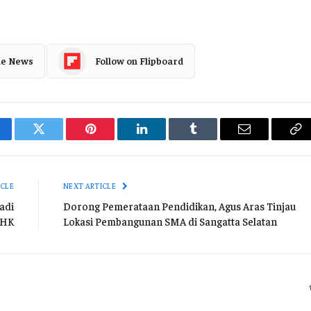
le News
Follow on Flipboard
cebook
Twitter
Pinterest
LinkedIn
Tumblr
Email
Co
Li
ICLE
NEXT ARTICLE
adi
Dorong Pemerataan Pendidikan, Agus Aras Tinjau
LHK
Lokasi Pembangunan SMA di Sangatta Selatan