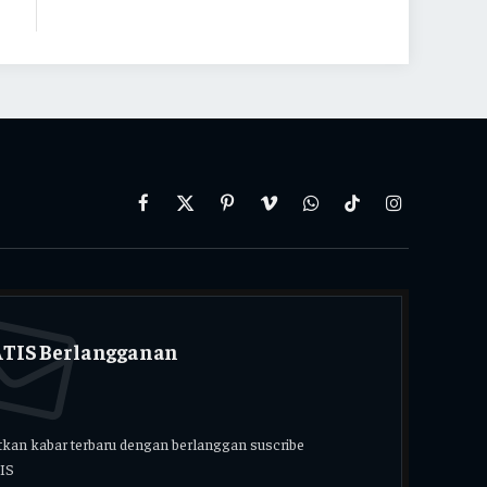
Facebook
X
Pinterest
Vimeo
WhatsApp
TikTok
Instagram
(Twitter)
TIS Berlangganan
kan kabar terbaru dengan berlanggan suscribe
IS