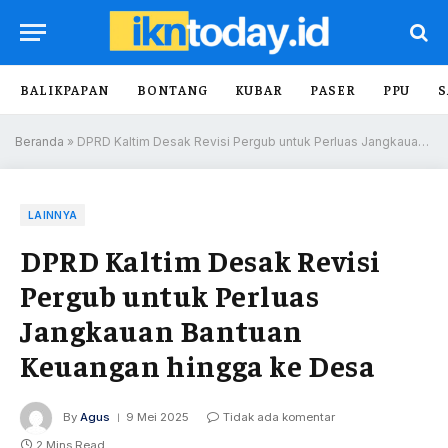
BALIKPAPAN
BONTANG
KUBAR
PASER
PPU
S
Beranda
»
DPRD Kaltim Desak Revisi Pergub untuk Perluas Jangkauan Bantuan Keuangan hingga ke Desa
LAINNYA
DPRD Kaltim Desak Revisi
Pergub untuk Perluas
Jangkauan Bantuan
Keuangan hingga ke Desa
By
Agus
9 Mei 2025
Tidak ada komentar
2 Mins Read