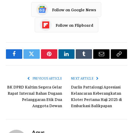
Follow on Google News
Follow on Flipboard
Facebook
Twitter
Pinterest
LinkedIn
Tumblr
Email
Copy
Link
PREVIOUS ARTICLE
NEXT ARTICLE
BK DPRD Kaltim Segera Gelar
Darlis Pattalongi Apresiasi
Rapat Internal Bahas Dugaan
Kelancaran Keberangkatan
Pelanggaran Etik Dua
Kloter Pertama Haji 2025 di
Anggota Dewan
Embarkasi Balikpapan
Agus