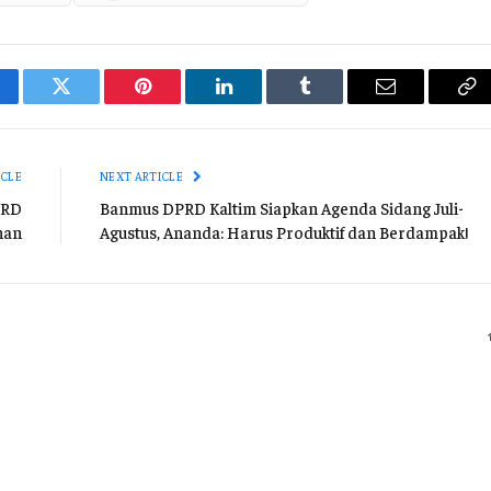
cebook
Twitter
Pinterest
LinkedIn
Tumblr
Email
Co
Li
ICLE
NEXT ARTICLE
PRD
Banmus DPRD Kaltim Siapkan Agenda Sidang Juli-
nan
Agustus, Ananda: Harus Produktif dan Berdampak!