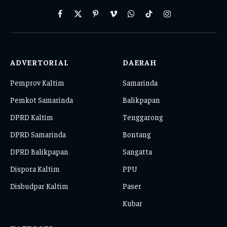
Facebook
X
Pinterest
Vimeo
WhatsApp
TikTok
Instagram
(Twitter)
ADVERTORIAL
DAERAH
Pemprov Kaltim
Samarinda
Pemkot Samarinda
Balikpapan
DPRD Kaltim
Tenggarong
DPRD Samarinda
Bontang
DPRD Balikpapan
Sangatta
Dispora Kaltim
PPU
Disbudpar Kaltim
Paser
Kubar