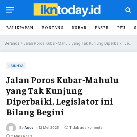
BALIKPAPAN
BONTANG
KUBAR
PASER
PPU
S
Beranda
»
Jalan Poros Kubar-Mahulu yang Tak Kunjung Diperbaiki, Legislator ini Bilang Begini
LAINNYA
Jalan Poros Kubar-Mahulu
yang Tak Kunjung
Diperbaiki, Legislator ini
Bilang Begini
By
Agus
12 Mei 2025
Tidak ada komentar
2 Mins Read