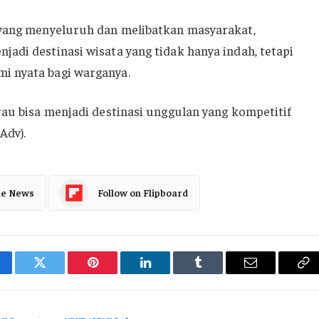
 yang menyeluruh dan melibatkan masyarakat,
adi destinasi wisata yang tidak hanya indah, tetapi
i nyata bagi warganya.
rau bisa menjadi destinasi unggulan yang kompetitif
Adv).
le News
Follow on Flipboard
cebook
Twitter
Pinterest
LinkedIn
Tumblr
Email
Co
Li