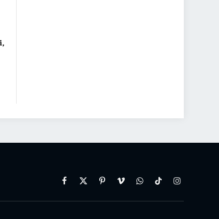
i,
Facebook
X
Pinterest
Vimeo
WhatsApp
TikTok
Instagram
(Twitter)