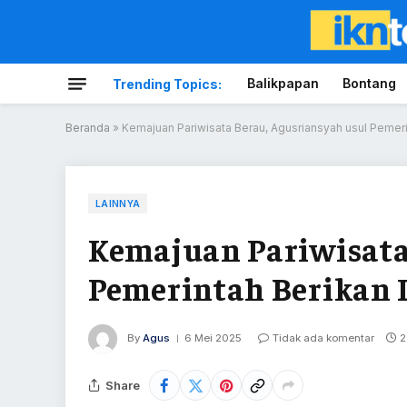
Balikpapan
Bontang
Trending Topics:
Beranda
»
Kemajuan Pariwisata Berau, Agusriansyah usul Pemerin
LAINNYA
Kemajuan Pariwisata
Pemerintah Berikan I
By
Agus
6 Mei 2025
Tidak ada komentar
2
Share