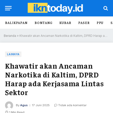
BALIKPAPAN
BONTANG
KUBAR
PASER
PPU
S
Beranda
»
Khawatir akan Ancaman Narkotika di Kaltim, DPRD Harap ada Kerjasama Lintas Sektor
LAINNYA
Khawatir akan Ancaman
Narkotika di Kaltim, DPRD
Harap ada Kerjasama Lintas
Sektor
By
Agus
17 Juni 2025
Tidak ada komentar
1 Min Read