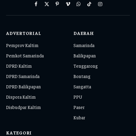
Facebook
X
Pinterest
Vimeo
WhatsApp
TikTok
Instagram
(Twitter)
ADVERTORIAL
DAERAH
Pemprov Kaltim
Samarinda
Pemkot Samarinda
Balikpapan
DPRD Kaltim
Tenggarong
DPRD Samarinda
Bontang
DPRD Balikpapan
Sangatta
Dispora Kaltim
PPU
Disbudpar Kaltim
Paser
Kubar
KATEGORI