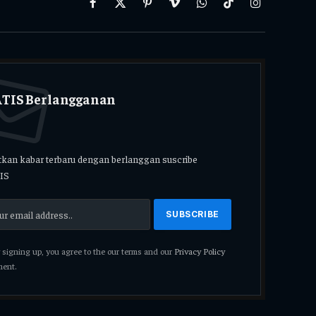
Facebook
X
Pinterest
Vimeo
WhatsApp
TikTok
Instagram
(Twitter)
TIS Berlangganan
kan kabar terbaru dengan berlanggan suscribe
IS
signing up, you agree to the our terms and our
Privacy Policy
ent.