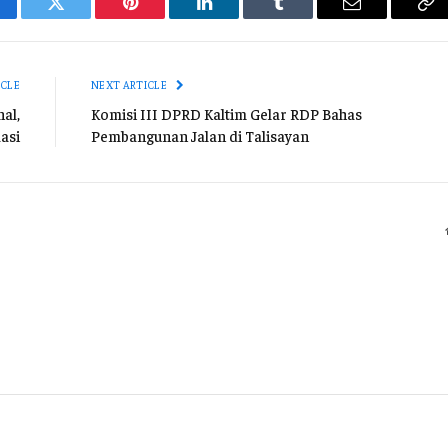
cebook
Twitter
Pinterest
LinkedIn
Tumblr
Email
Co
Li
ICLE
NEXT ARTICLE
al,
Komisi III DPRD Kaltim Gelar RDP Bahas
asi
Pembangunan Jalan di Talisayan