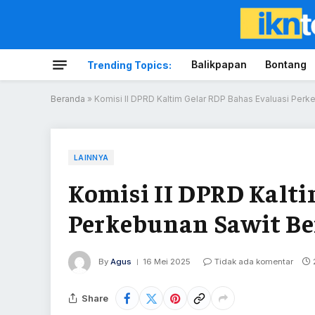
Balikpapan
Bontang
Trending Topics:
Beranda
»
Komisi II DPRD Kaltim Gelar RDP Bahas Evaluasi Per
LAINNYA
Komisi II DPRD Kalti
Perkebunan Sawit B
By
Agus
16 Mei 2025
Tidak ada komentar
Share