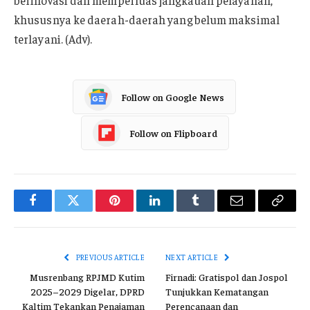
berinovasi dan memperluas jangkauan pelayanan,
khususnya ke daerah-daerah yang belum maksimal
terlayani. (Adv).
Follow on Google News
Follow on Flipboard
Facebook
Twitter
Pinterest
LinkedIn
Tumblr
Email
Copy
Link
PREVIOUS ARTICLE
NEXT ARTICLE
Musrenbang RPJMD Kutim
Firnadi: Gratispol dan Jospol
2025–2029 Digelar, DPRD
Tunjukkan Kematangan
Kaltim Tekankan Penajaman
Perencanaan dan