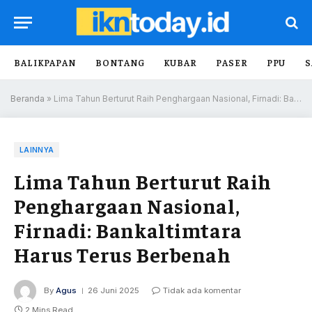
BALIKPAPAN
BONTANG
KUBAR
PASER
PPU
S
Beranda
»
Lima Tahun Berturut Raih Penghargaan Nasional, Firnadi: Bankaltimtara Harus Terus Berbenah
LAINNYA
Lima Tahun Berturut Raih
Penghargaan Nasional,
Firnadi: Bankaltimtara
Harus Terus Berbenah
By
Agus
26 Juni 2025
Tidak ada komentar
2 Mins Read