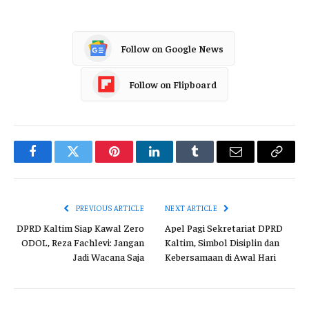
Follow on Google News
Follow on Flipboard
Facebook
Twitter
Pinterest
LinkedIn
Tumblr
Email
Copy
Link
PREVIOUS ARTICLE
NEXT ARTICLE
DPRD Kaltim Siap Kawal Zero
Apel Pagi Sekretariat DPRD
ODOL, Reza Fachlevi: Jangan
Kaltim, Simbol Disiplin dan
Jadi Wacana Saja
Kebersamaan di Awal Hari