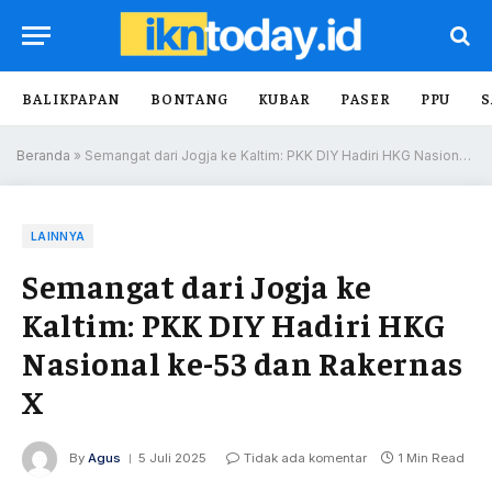
BALIKPAPAN
BONTANG
KUBAR
PASER
PPU
S
Beranda
»
Semangat dari Jogja ke Kaltim: PKK DIY Hadiri HKG Nasional ke-53 dan Rakernas X
LAINNYA
Semangat dari Jogja ke
Kaltim: PKK DIY Hadiri HKG
Nasional ke-53 dan Rakernas
X
By
Agus
5 Juli 2025
Tidak ada komentar
1 Min Read