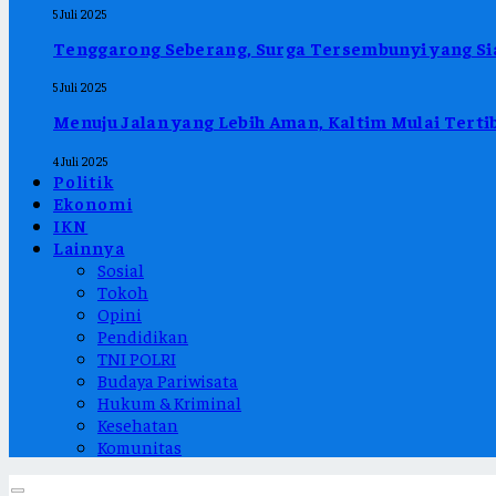
5 Juli 2025
Tenggarong Seberang, Surga Tersembunyi yang Sia
5 Juli 2025
Menuju Jalan yang Lebih Aman, Kaltim Mulai Ter
4 Juli 2025
Politik
Ekonomi
IKN
Lainnya
Sosial
Tokoh
Opini
Pendidikan
TNI POLRI
Budaya Pariwisata
Hukum & Kriminal
Kesehatan
Komunitas