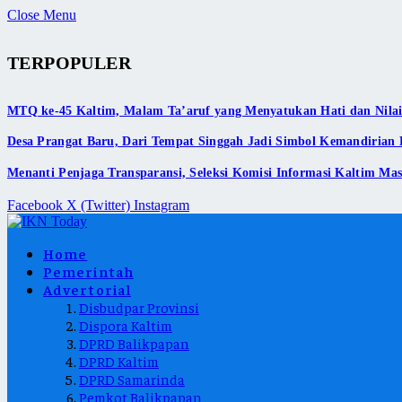
Close Menu
TERPOPULER
MTQ ke-45 Kaltim, Malam Ta’aruf yang Menyatukan Hati dan Nilai-
Desa Prangat Baru, Dari Tempat Singgah Jadi Simbol Kemandirian
Menanti Penjaga Transparansi, Seleksi Komisi Informasi Kaltim Mas
Facebook
X (Twitter)
Instagram
Home
Pemerintah
Advertorial
Disbudpar Provinsi
Dispora Kaltim
DPRD Balikpapan
DPRD Kaltim
DPRD Samarinda
Pemkot Balikpapan