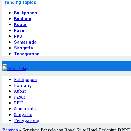
Trending Topics:
Balikpapan
Bontang
Kubar
Paser
PPU
Samarinda
Sangatta
Tenggarong
Balikpapan
Bontang
Kubar
Paser
PPU
Samarinda
Sangatta
Tenggarong
Beranda
»
Sengketa Pengelolaan Royal Suite Hotel Berlanjut, DPR