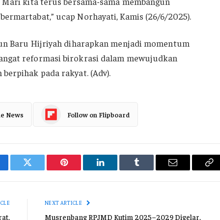
n. Mari kita terus bersama-sama membangun
ermartabat,” ucap Norhayati, Kamis (26/6/2025).
hun Baru Hijriyah diharapkan menjadi momentum
angat reformasi birokrasi dalam mewujudkan
berpihak pada rakyat. (Adv).
le News
Follow on Flipboard
cebook
Twitter
Pinterest
LinkedIn
Tumblr
Email
Co
Li
ICLE
NEXT ARTICLE
at,
Musrenbang RPJMD Kutim 2025–2029 Digelar,