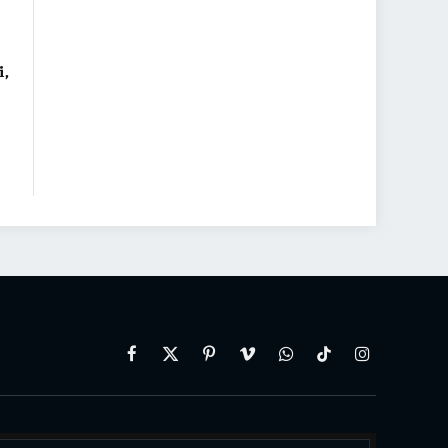
i,
Facebook
X
Pinterest
Vimeo
WhatsApp
TikTok
Instagram
(Twitter)