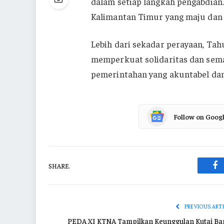
dalam setiap langkah pengabdia
Kalimantan Timur yang maju dan b
Lebih dari sekadar perayaan, Ta
memperkuat solidaritas dan sem
pemerintahan yang akuntabel dan 
Follow on Goog
SHARE.
Fa
PREVIOUS ART
PEDA XI KTNA Tampilkan Keunggulan Kutai Bar