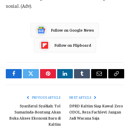
sosial. (Adv).
Follow on Google News
Follow on Flipboard
Facebook
Twitter
Pinterest
LinkedIn
Tumblr
Email
Copy
Link
PREVIOUS ARTICLE
NEXT ARTICLE
Syarifatul Sya’diah: Tol
DPRD Kaltim Siap Kawal Zero
Samarinda-Bontang Akan
ODOL, Reza Fachlevi: Jangan
Buka Akses Ekonomi Baru di
Jadi Wacana Saja
Kaltim