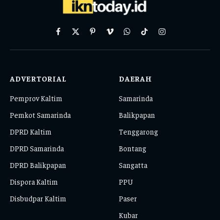
Facebook
X
Pinterest
Vimeo
WhatsApp
TikTok
Instagram
(Twitter)
ADVERTORIAL
DAERAH
Pemprov Kaltim
Samarinda
Pemkot Samarinda
Balikpapan
DPRD Kaltim
Tenggarong
DPRD Samarinda
Bontang
DPRD Balikpapan
Sangatta
Dispora Kaltim
PPU
Disbudpar Kaltim
Paser
Kubar