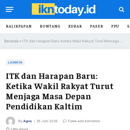
BALIKPAPAN
BONTANG
KUBAR
PASER
PPU
S
Beranda
»
ITK dan Harapan Baru: Ketika Wakil Rakyat Turut Menjaga Masa Depan Pendidikan Kaltim
LAINNYA
ITK dan Harapan Baru:
Ketika Wakil Rakyat Turut
Menjaga Masa Depan
Pendidikan Kaltim
By
Agus
25 Juni 2025
Tidak ada komentar
1 Min Read