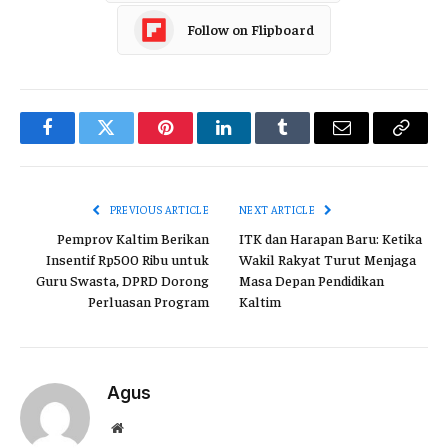
Follow on Flipboard
Facebook
Twitter
Pinterest
LinkedIn
Tumblr
Email
Copy
Link
PREVIOUS ARTICLE
NEXT ARTICLE
Pemprov Kaltim Berikan
ITK dan Harapan Baru: Ketika
Insentif Rp500 Ribu untuk
Wakil Rakyat Turut Menjaga
Guru Swasta, DPRD Dorong
Masa Depan Pendidikan
Perluasan Program
Kaltim
Agus
Website