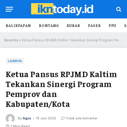
BALIKPAPAN
BONTANG
KUBAR
PASER
PPU
S
Beranda
»
Ketua Pansus RPJMD Kaltim Tekankan Sinergi Program Pemprov dan Kabupaten/Kota
LAINNYA
Ketua Pansus RPJMD Kaltim
Tekankan Sinergi Program
Pemprov dan
Kabupaten/Kota
By
Agus
19 Juni 2025
Tidak ada komentar
2 Mins Read