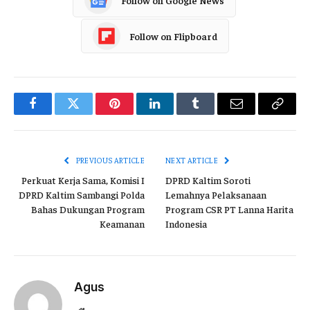
Follow on Flipboard
Facebook
Twitter
Pinterest
LinkedIn
Tumblr
Email
Copy
Link
PREVIOUS ARTICLE
NEXT ARTICLE
Perkuat Kerja Sama, Komisi I
DPRD Kaltim Soroti
DPRD Kaltim Sambangi Polda
Lemahnya Pelaksanaan
Bahas Dukungan Program
Program CSR PT Lanna Harita
Keamanan
Indonesia
Agus