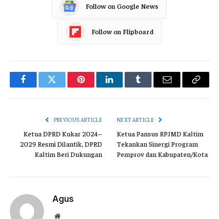
Follow on Google News
Follow on Flipboard
Facebook
Twitter
Pinterest
LinkedIn
Tumblr
Email
Copy
Link
PREVIOUS ARTICLE
NEXT ARTICLE
Ketua DPRD Kukar 2024–
Ketua Pansus RPJMD Kaltim
2029 Resmi Dilantik, DPRD
Tekankan Sinergi Program
Kaltim Beri Dukungan
Pemprov dan Kabupaten/Kota
Agus
Website