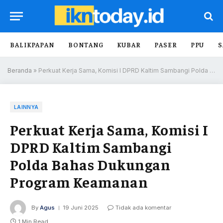
BALIKPAPAN
BONTANG
KUBAR
PASER
PPU
S
Beranda
»
Perkuat Kerja Sama, Komisi I DPRD Kaltim Sambangi Polda Bahas Dukungan Program Keamanan
LAINNYA
Perkuat Kerja Sama, Komisi I
DPRD Kaltim Sambangi
Polda Bahas Dukungan
Program Keamanan
By
Agus
19 Juni 2025
Tidak ada komentar
1 Min Read