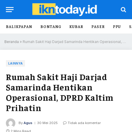
BALIKPAPAN
BONTANG
KUBAR
PASER
PPU
S
Beranda
»
Rumah Sakit Haji Darjad Samarinda Hentikan Operasional, DPRD Kaltim Prihatin
LAINNYA
Rumah Sakit Haji Darjad
Samarinda Hentikan
Operasional, DPRD Kaltim
Prihatin
By
Agus
30 Mei 2025
Tidak ada komentar
2 Mins Read