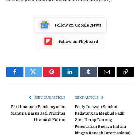
Follow on Google News
Follow on Flipboard
Facebook
Twitter
Pinterest
LinkedIn
Tumblr
Email
Copy
Link
PREVIOUS ARTICLE
NEXT ARTICLE
Ekti Imanuel: Pembangunan
Fadly Imawan Sambut
Manusia Harus Jadi Prioritas
Kedatangan Menbud Fadli
Utama di Kaltim
Zon, Harap Dorong
Pelestarian Budaya Kaltim
hingga Kancah Internasional